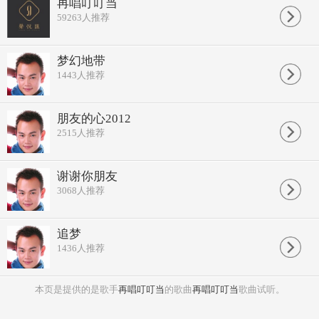
叮叮当啰哩唱了多少年
再唱叮叮当
山脚门外啰哩伴我风雨间
59263
人推荐
叮叮当啰哩唱醉思乡梦
妙果寺里猪头钟
敲开吉祥年
梦幻地带
叮叮当啰哩
1443
人推荐
叮叮当啰哩
山脚门外啰哩
啰啰哩孤老堂
松台山上仙人井啊啰哩
朋友的心2012
妙果寺里猪头钟呐哦咋
2515
人推荐
间奏
叮叮当啰哩唱了多少年
山脚门外啰哩伴我风雨间
谢谢你朋友
叮叮当啰哩唱醉思乡梦
3068
人推荐
妙果寺里猪头钟
绕心千千结
叮叮当啰哩唱了多少年
山脚门外啰哩伴我风雨间
追梦
叮叮当啰哩唱醉思乡梦
1436
人推荐
妙果寺里猪头钟
敲开吉祥年
RP：
本页是提供的是歌手
再唱叮叮当
的歌曲
再唱叮叮当
歌曲试听。
松台山上仙人井
唐有僧侣修练路遇把水饮