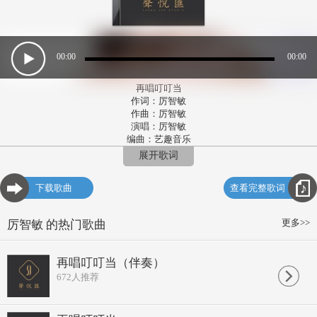
00:00
00:00
再唱叮叮当
作词：厉智敏
作曲：厉智敏
演唱：厉智敏
编曲：艺趣音乐
录音：张平
展开歌词
出品：声悦汇
发行：杭州回声文化艺术策划有限公司
下载歌曲
查看完整歌词
RP：木鸟
叮叮当啰哩
叮叮当啰哩
更多>>
厉智敏 的热门歌曲
叮叮当啰哩
叮叮当啰哩
叮叮当啰哩唱了多少年
再唱叮叮当（伴奏）
山脚门外啰哩伴我风雨间
672
人推荐
叮叮当啰哩唱醉思乡梦
妙果寺里猪头钟
绕心千千结