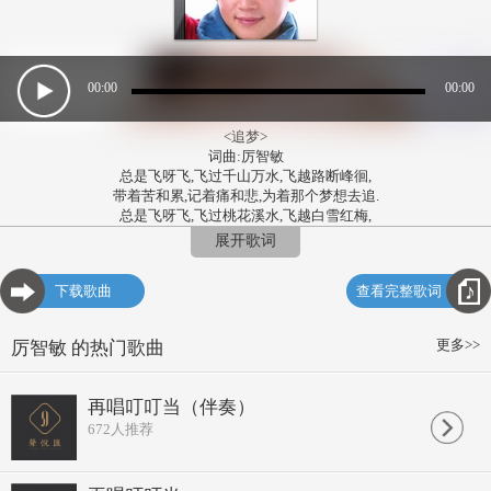
00:00
00:00
<追梦>
词曲:厉智敏
总是飞呀飞,飞过千山万水,飞越路断峰徊,
带着苦和累,记着痛和悲,为着那个梦想去追.
总是飞呀飞,飞过桃花溪水,飞越白雪红梅,
心不曾颓废,别说错与对,就是这样苦苦追随,
展开歌词
追随那风雨,追随那日月不悔,人生难得几回,
等待不如体味,笑在天边邀彩云同归.
下载歌曲
查看完整歌词
总是飞呀飞,飞离红尘纷纷,飞过年年岁岁,
看过男儿泪,见过女儿醉,相逢一笑别酒一杯
更多>>
厉智敏 的热门歌曲
再唱叮叮当（伴奏）
672
人推荐