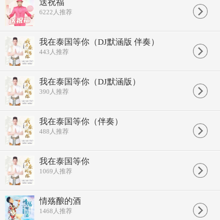
旅游大产业在东南亚崛起
送祝福
绚丽多彩的文化无数人着迷
6222
人推荐
万座佛塔留下太多的传奇
八方圣水孕育善良的后裔
全世界的朋友在这里相聚
我在泰国等你（DJ默涵版 伴奏）
萨瓦迪卡的微笑真的很美丽
443
人推荐
我在泰王国等你
芭提雅海滩来偶遇
穿梭曼谷的街区
寻找梦中的回忆
我在泰国等你（DJ默涵版）
我在泰王国等你
390
人推荐
普吉岛刻下了甜蜜
眷恋清迈的美景
还有诗情与画意
我在泰国等你（伴奏）
万座佛塔留下太多的传奇
488
人推荐
八方圣水孕育善良的后裔
全世界的朋友在这里相聚
萨瓦迪卡的微笑真的很美丽
我在泰王国等你
我在泰国等你
芭提雅海滩来偶遇
1069
人推荐
穿梭曼谷的街区
寻找梦中的回忆
我在泰王国等你
情殇酿的酒
普吉岛刻下了甜蜜
1468
人推荐
眷恋清迈的美景