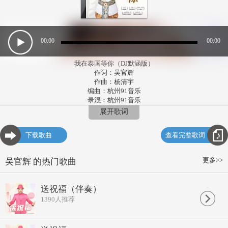
00:00
00:00
我在泰国等你（DJ默涵版）
作词：吴官辉
作曲：杨清宇
编曲：杭州91音乐
录混：杭州91音乐
DJ制作：默涵
展开歌词
品牌赞助：泰密、密宫主
出品公司：泰美众合集团
下载歌曲
查看完整歌词
我在泰王国等你
芭提雅海滩来偶遇
穿梭曼谷的街区
更多>>
吴官辉 的热门歌曲
寻找梦中的回忆
我在泰王国等你
普吉岛刻下了甜蜜
送祝福（伴奏）
眷恋清迈的美景
1390
人推荐
还有诗情与画意
神秘暹罗历经千年的风雨
几代王朝建立不朽的功绩