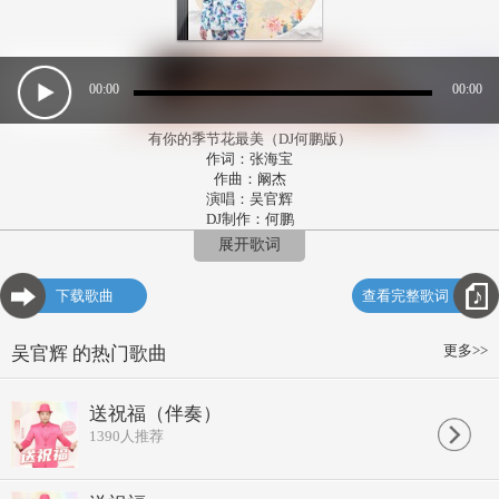
00:00
00:00
有你的季节花最美（DJ何鹏版）
作词：张海宝
作曲：阚杰
演唱：吴官辉
DJ制作：何鹏
策划：艺度传媒
展开歌词
宣传：御品茶缘
统筹：会通旅行
下载歌曲
查看完整歌词
发行：香港影响力集团
柔柔的微风轻轻的吹
看春色满园惹人陶醉
更多>>
吴官辉 的热门歌曲
亲吻花香香飘蝶双飞
难舍难分痴情相随
爱恋上心头柔情似水
送祝福（伴奏）
许三千痴心今生依偎
1390
人推荐
翩翩起舞舞动影成对
情似火烧温暖心扉
有你的季节花最美