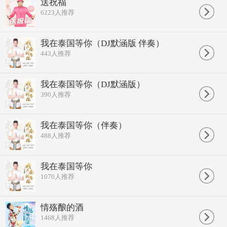
永远开不败似火红玫瑰
送祝福
我唱你和一首动听的歌
6223
人推荐
滋润着花香永不枯萎
有你的季节花最美
花开风雨里无怨也无悔
我在泰国等你（DJ默涵版 伴奏）
你就是我一生最爱的歌
443
人推荐
一生都唱不完你的美
爱恋上心头柔情似水
许三千痴心今生依偎
翩翩起舞舞动影成对
我在泰国等你（DJ默涵版）
情似火烧温暖心扉
390
人推荐
有你的季节花最美
永远开不败似火红玫瑰
我唱你和一首动听的歌
我在泰国等你（伴奏）
滋润着花香永不枯萎
488
人推荐
有你的季节花最美
花开风雨里无怨也无悔
你就是我一生最爱的歌
一生都唱不完你的美
我在泰国等你
有你的季节花最美
1070
人推荐
永远开不败似火红玫瑰
我唱你和一首动听的歌
滋润着花香永不枯萎
情殇酿的酒
有你的季节花最美
1468
人推荐
花开风雨里无怨也无悔