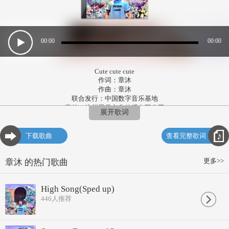
00:00
00:00
Cute cute cute
作词：章沐
作曲：章沐
联合发行：中国数字音乐基地
宣传：杭州星巢文化传播有限公司
展开歌词
发行：杭州华音悦听文化传播有限公司X杭州回声文化艺术策划有限公司
First time when I saw your face
第一次看到你
下载歌曲
查看完整歌词
A little drunk a little cute
有点微醺有点可爱
Second time when I saw your face
更多>>
章沐 的热门歌曲
第二次看到你
Fell in love with your eyes
爱上你迷人的眼睛
High Song(Sped up)
Want to give you all my love and
446
人推荐
想要给你所有的爱
Never leave you all by yourself
绝不丢下你一个人