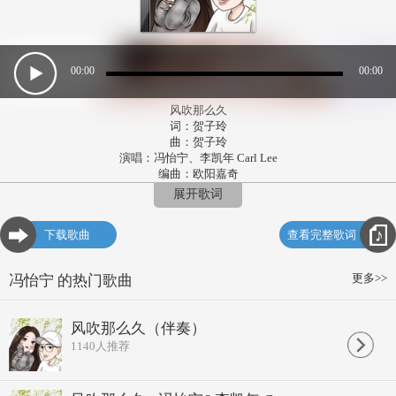
00:00
00:00
风吹那么久
词：贺子玲
曲：贺子玲
演唱：冯怡宁、李凯年 Carl Lee
编曲：欧阳嘉奇
混音：欧阳嘉奇
展开歌词
和声：李凯年 Carl Lee
制作：李凯年 Carl Lee
下载歌曲
查看完整歌词
发行：杭州华音悦听文化传播有限公司
都已经第二年开春了
何必执着那年的冬
更多>>
冯怡宁 的热门歌曲
你口中的永远只限于当时的炙热
没有结局的故事太多太多
我又何必执着为了和你重逢
风吹那么久（伴奏）
暴风雨之后的rainbow我能读懂
1140
人推荐
可惜了结局不是我想要的果
可惜了我们相拥过不能相守
可惜了看过日落却没熬到白头