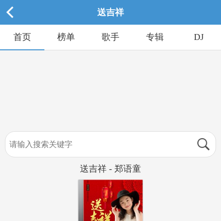
送吉祥
首页
榜单
歌手
专辑
DJ
送吉祥 - 郑语童