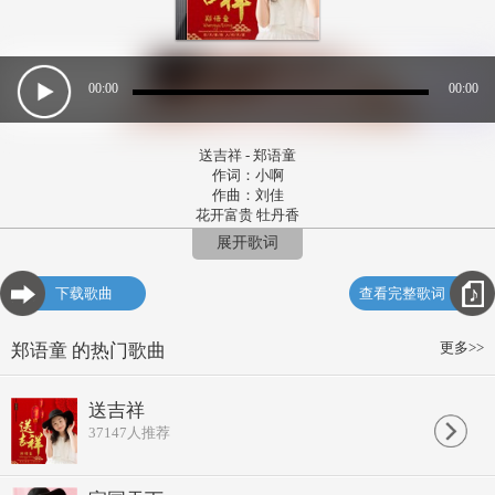
00:00
00:00
送吉祥 - 郑语童
作词：小啊
作曲：刘佳
花开富贵 牡丹香
四时吉庆 万年长
展开歌词
春风徐徐 彩云荡漾
醉了时光 美在心上
下载歌曲
查看完整歌词
山河一派 好气象
把酒高歌 同欢畅
前程似锦 福寿成双
更多>>
郑语童 的热门歌曲
瑞气迎门 万家兴旺
春风送暖 送吉祥
送来好运 喜从天降
送吉祥
锣鼓喧天 礼炮响
37147
人推荐
祝福大家 如意安康
春风送暖 送吉祥
送来盛世 幸福时光
华夏九洲 同庆贺