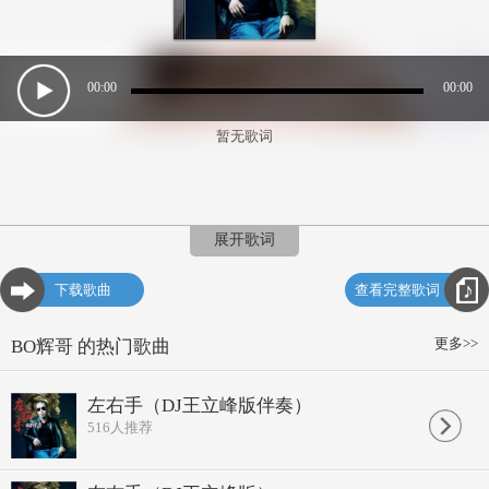
00:00
00:00
暂无歌词
展开歌词
下载歌曲
查看完整歌词
更多>>
BO辉哥 的热门歌曲
左右手（DJ王立峰版伴奏）
516
人推荐