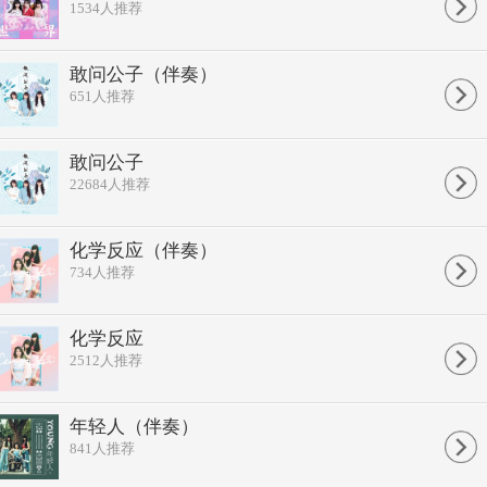
往事上心头
1534
人推荐
千言万语说不出口
人总念旧
回忆太温柔
敢问公子（伴奏）
这份情谊细水长流
651
人推荐
来时芳华
去时已白头
此情长留黄昏街头
问君能有几多愁
敢问公子
恰似一江春水向东流
22684
人推荐
劝君更尽一杯酒
此物最消愁
漫长路你一个人走
化学反应（伴奏）
蓦然回首
734
人推荐
有我在守候
为何欲走还留
喋喋不休
劝君更尽一杯酒
化学反应
往事上心头
2512
人推荐
千言万语说不出口
人总念旧
回忆太温柔
年轻人（伴奏）
这份情谊细水长流
841
人推荐
劝君更尽一杯酒
此物最消愁