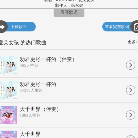
制作人：韩永健
和声：韩永健
展开歌词
混音：雷其霖
编曲：韩永健
下载歌曲
查看完整歌词
SP：百态文化
烟花三月
朋友你将远走
更多>
爱朵女孩 的热门歌曲
从此天涯无尽漂流
西出阳关
再不见故人
劝君更尽一杯酒（伴奏）
也不见青青垂杨柳
905
人推荐
来时芳华
去时已白头
此情长留黄昏街头
问君能有几多愁
劝君更尽一杯酒
恰似一江春水向东流
34316
人推荐
劝君更尽一杯酒
此物最消愁
漫长路你一个人走
大千世界（伴奏）
蓦然回首
1003
人推荐
有我在守候
为何欲走还留
喋喋不休
劝君更尽一杯酒
大千世界