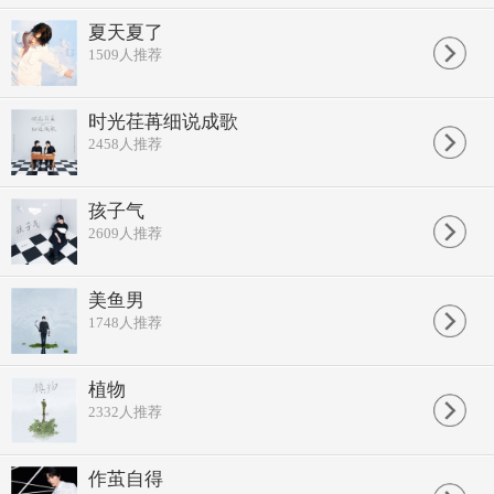
夏天夏了
1509
人推荐
时光荏苒细说成歌
2458
人推荐
孩子气
2609
人推荐
美鱼男
1748
人推荐
植物
2332
人推荐
作茧自得