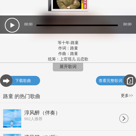
00:00
00:00
等十年-路童
作词：路童
作曲：路童
统筹：上官瑶儿 云恋歌
总监制：杨润国 谢建中
展开歌词
发行人：倪慧艳 李发政
午夜的钟声响耳边
下载歌曲
查看完整歌词
窗外飘着细雨绵绵
若不是你那句我爱你
我等你等你不用等十年
更多>>
路童 的热门歌曲
床前明月光映枕边
举头皓月当空照心间
若不是你那句我想你
淳风醉（伴奏）
我盼你盼你不用盼十年
902
人推荐
等十年等十年
这辈子能有多少个十年
明明知道相思的苦受熬煎
偏偏作践自己偏偏把你挂牵