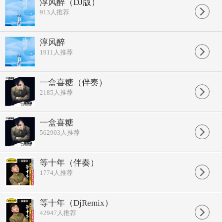
淳风醉（DJ版）
等十年等十年
913
人推荐
这辈子能有多少次相见
也许你和我今生不能厮牵
我站在原地等你等你等你一万年
淳风醉
床前明月光映枕边
1911
人推荐
举头皓月当空照心间
若不是你那句我想你
我盼你盼你不用盼十年
等十年等十年
一盒喜糖（伴奏）
这辈子能有多少个十年
2185
人推荐
明明知道相思的苦受熬煎
偏偏作践自己偏偏把你挂牵
等十年等十年
一盒喜糖
这辈子能有多少次相见
562903
人推荐
也许你和我今生不能厮牵
我站在原地等你等你等你一万年
等十年等十年
这辈子能有多少个十年
等十年（伴奏）
明明知道相思的苦受熬煎
1774
人推荐
偏偏作践自己偏偏把你挂牵
等十年等十年
这辈子能有多少次相见
等十年（DjRemix）
也许你和我今生不能厮牵
42947
人推荐
我站在原地等你等你等你一万年