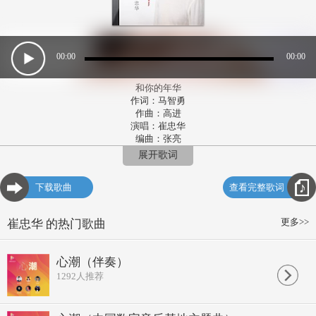
00:00
00:00
和你的年华
作词：马智勇
作曲：高进
演唱：崔忠华
编曲：张亮
录音：耗子
展开歌词
制作人：张亮
吉他：张亮
下载歌曲
查看完整歌词
bass：张亮
钢琴：关天天
和声：文魁
更多>>
崔忠华 的热门歌曲
混音：侯春阳
母带：侯春阳
出品人：马智勇
心潮（伴奏）
发行公司：杭州回声文化艺术策划有限公司
1292
人推荐
你现在好吗
比从前快乐吧
怕打扰