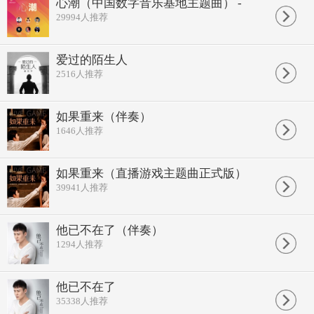
就没有和你通一个电话
心潮（中国数字音乐基地主题曲） -
他对你好吗
29994
人推荐
比我要细心吧
想带你去海岛
可你在哪啊
爱过的陌生人
2516
人推荐
时光就像手中那捧握不紧的沙
有些话
该和谁说呢
记忆如夏 等你的小酒馆已关门了
如果重来（伴奏）
有些事
1646
人推荐
就一声叹息吧
梦到和你的年华
如果重来（直播游戏主题曲正式版）
街角 黄昏 屋檐下
你是我这一生最爱的人
39941
人推荐
想拥抱你一下
梦到和你的年华
恐惧失落与挣扎
他已不在了（伴奏）
每个夜晚都会去想你在哪
1294
人推荐
时光就像手中那捧握不紧的沙
有些话
该和谁说呢
他已不在了
记忆如夏 楼下的小酒馆已关门了
有些事
35338
人推荐
就一声叹息吧