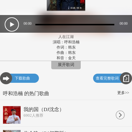
00:00
00:00
人在江湖
演唱：呼和浩楠
作词：韩东
作曲：韩东
和音：金天
编曲：薛云贻
展开歌词
混音：王哲
制作人：韩东
下载歌曲
查看完整歌词
宣发：内蒙古浩楠文化传媒有限公司
我也不知道
为什么我不后悔
更多>>
呼和浩楠 的热门歌曲
明知道你不会 陪着我浪迹天涯...
我也不知道
为什么会爱上你
我的国（DJ沈念）
为了你一个微笑 我只能不停奔跑
6902
人推荐
爱人呐头也不回
究竟是为哪般 呐
是不是因为我做得不够好...