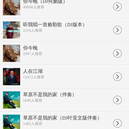
爱人呐流着眼泪
你今晚（DJ何鹏版）
究竟是为哪般 呐
40808
人推荐
是不是因为我要带你走天涯
你说人在江湖就变得不可靠
多少英雄豪杰全都中了招
听我唱一首敕勒歌（DJ版本）
原谅我 原谅我
2216
人推荐
不能陪你天荒地老
我说人在江湖谁能逃得掉
身不由己只能哭着笑
可是我 可是我
你今晚
怎能忘记你的好
2997
人推荐
我想你...
我也不知道
为什么我不后悔
人在江湖
明知道你不会 陪着我浪迹天涯...
12472
人推荐
我也不知道
为什么会爱上你
为了你一个微笑 我只能不停奔跑
爱人呐头也不回
草原不是我的家（伴奏）
究竟是为哪般 呐
1840
人推荐
是不是因为我做得不够好...
爱人呐流着眼泪
究竟是为哪般 呐
草原不是我的家（DJ叶亚文版伴奏）
是不是因为我要带你走天涯
1483
人推荐
你说人在江湖就变得不可靠