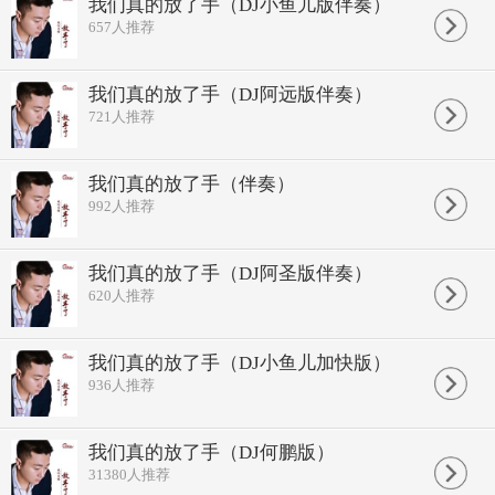
女人的眼泪
我们真的放了手（DJ小鱼儿版伴奏）
落下也干脆
657
人推荐
伤心的时候
只是需要你安慰
女人的眼泪
我们真的放了手（DJ阿远版伴奏）
世间的妩媚
721
人推荐
真的爱过几回又恨几回
别再让爱你的女人 流眼泪
和你爱了这么久
付出了我的所有
我们真的放了手（伴奏）
可你却不懂珍惜
992
人推荐
结果没能走到最后
是我爱的还不够
还是你不懂得我温柔
我们真的放了手（DJ阿圣版伴奏）
每一次我都哭着去挽留
620
人推荐
你却狠心的让我无法承受
女人的眼泪
爱的很疲惫
都是心爱的男人
我们真的放了手（DJ小鱼儿加快版）
赐给的伤悲
936
人推荐
女人的眼泪
落下也干脆
伤心的时候
我们真的放了手（DJ何鹏版）
只是需要你安慰
31380
人推荐
女人的眼泪