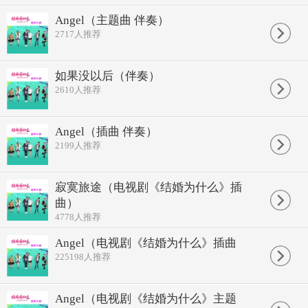
被阳光渐渐
Angel（主题曲 伴奏）
淹没心中的颤抖
2717
人推荐
我用思念
温暖夜的寒流
我用明天为你祈求
愿给你爱的天长地久
如果没以后（伴奏）
微风在诉说
2610
人推荐
你虔诚的守候
不管还会有
多少流泪的时候
Angel（插曲 伴奏）
仿佛还能听到你的爱依然
2199
人推荐
为我保留
就像我给你的爱
依然如最初般温柔
Angel
寂寞旅途（电视剧《结婚为什么》插
你那一双美丽眼眸
曲）
给我每一个勇敢的理由
4778
人推荐
Angel
当你要牵着我的手
Angel（电视剧《结婚为什么》插曲
带我去看世间爱的所有
当你来为我
225198
人推荐
打开一扇窗口
被阳光渐渐
淹没心中的颤抖
Angel（电视剧《结婚为什么》主题
我用思念