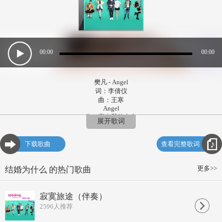
00:00
00:00
樊凡 - Angel
词：李倩仪
曲：王寒
Angel
你一直在我的左右
展开歌词
为我将寂寞全部都带走
Angel
你陪我在阳光下漫游
下载歌曲
查看完整歌词
告诉我幸福还能再拥有
Angel
你那一双美丽眼眸
更多>>
结婚为什么 的热门歌曲
给我每一个勇敢的理由
Angel
当你要牵着我的手
寂寞旅途（伴奏）
带我去看世间爱的所有
2596
人推荐
当你来为我
打开一扇窗口