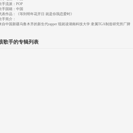
歌手流派：POP
歌手国籍：中国
代表作品：《等到明年花开日 就是你我恋爱时》
歌手简介：
来自中国新疆乌鲁木齐的新生代rapper 现就读湖南科技大学 隶属TGA制造研究所厂牌
该歌手的专辑列表