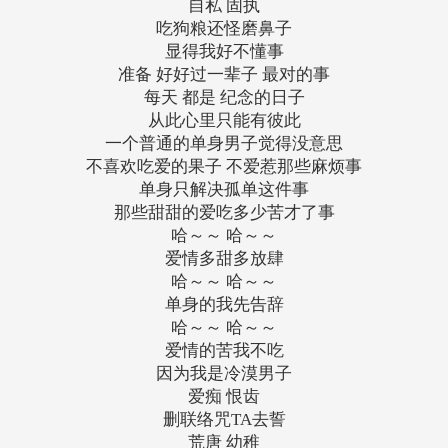
自私 固执
吃狗粮还怪磨鼻子
显得我好不懂事
准备 好好过一辈子 最对的事
每天 都是 纪念的日子
从此心里只能有彼此
一个普通的单身男子觉得没意思
不喜欢吃爱的果子 不爱惹那些麻烦事
单身只解决孤单这件事
那些甜甜的爱吃多少苦才了事
哈～～ 哈～～
爱情多甜多放肆
哈～～ 哈～～
单身的我先告辞
哈～～ 哈～～
爱情的苦我不吃
因为我是冷漠男子
爱痴 恨齿
删联络咒TA去誓
荒唐 幼稚