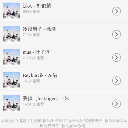
远人 - 刘俊麟
660
人推荐
冷漠男子 - 徐浩
713
人推荐
mua - 叶子淳
21793
人推荐
Reykjavik - 左溢
761
人推荐
丢掉（feat.tiger） - 朱
16297
人推荐
本页提供的是歌手刘俊麟/徐浩/叶子淳/左溢/朱元冰的冷漠男子 - 徐浩歌词文本
和 冷漠男子 - 徐浩 的lrc歌词。