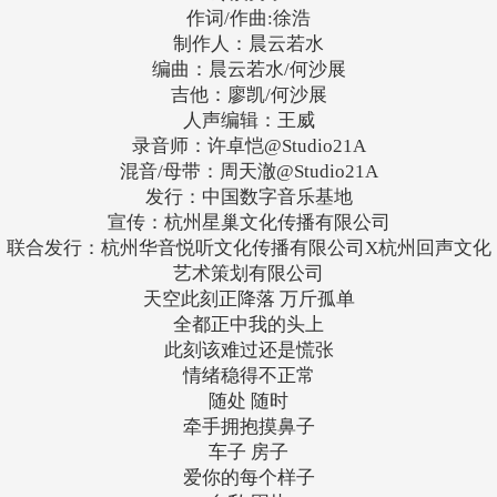
作词/作曲:徐浩
制作人：晨云若水
编曲：晨云若水/何沙展
吉他：廖凯/何沙展
人声编辑：王威
录音师：许卓恺@Studio21A
混音/母带：周天澈@Studio21A
发行：中国数字音乐基地
宣传：杭州星巢文化传播有限公司
联合发行：杭州华音悦听文化传播有限公司X杭州回声文化
艺术策划有限公司
天空此刻正降落 万斤孤单
全都正中我的头上
此刻该难过还是慌张
情绪稳得不正常
随处 随时
牵手拥抱摸鼻子
车子 房子
爱你的每个样子