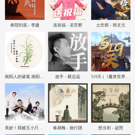
奉陪到底 - 李建
送祝福 - 吴官辉
土疙瘩 - 韩文元
南阳人的诸葛 南阳人的歌 - 南阳艾草香合唱团
放手 - 蔡志远
519天 (《魔兽世界》国服回归纪念曲) - 龚格尔
美妙！我被五小只包围了 - 刘俊麟/徐浩/叶子淳/左溢/朱元冰
春易晚 - 旅行团
想当初 - 赵照