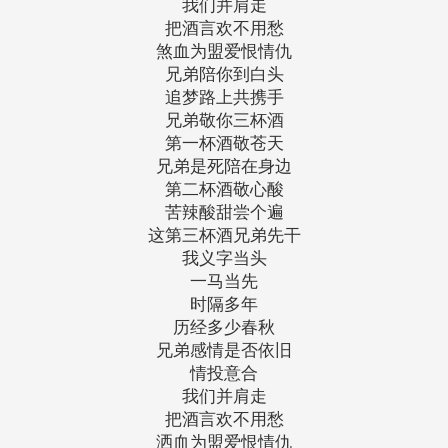
我们并肩走
把酒言欢不用愁
煞血为盟爱恨情仇
兄弟陪你到白头
追梦路上共携手
兄弟敬你三杯酒
第一杯酒敬苍天
兄弟是死陪在身边
第二杯酒敬心酸
苦辣酸甜尝个遍
这第三杯酒兄弟先干
我义字当头
一马当先
时隔多年
历经多少春秋
兄弟感情是否依旧
情投意合
我们并肩走
把酒言欢不用愁
洒血为盟爱恨情仇