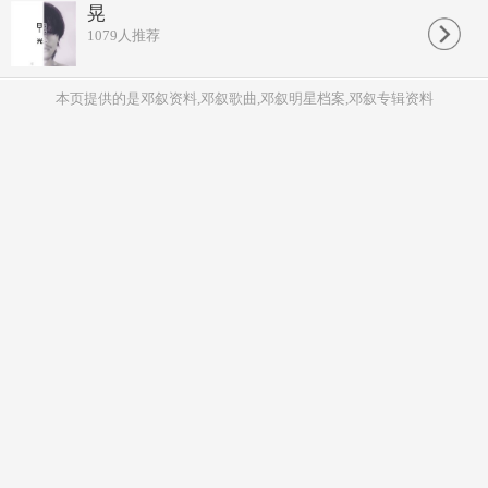
晃
1079
人推荐
本页提供的是邓叙资料,邓叙歌曲,邓叙明星档案,邓叙专辑资料