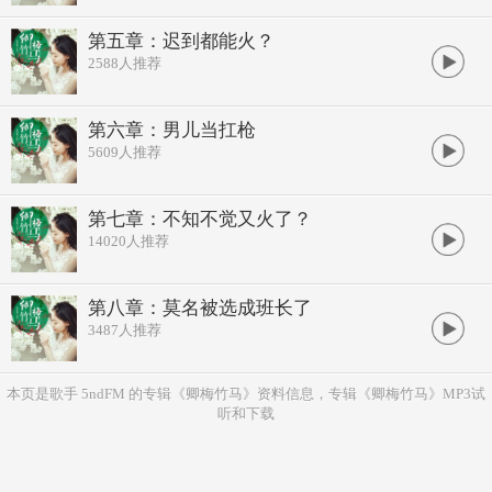
第五章：迟到都能火？
2588
人推荐
第六章：男儿当扛枪
5609
人推荐
第七章：不知不觉又火了？
14020
人推荐
第八章：莫名被选成班长了
3487
人推荐
本页是歌手 5ndFM 的专辑《卿梅竹马》资料信息，专辑《卿梅竹马》MP3试
听和下载