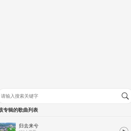
该专辑的歌曲列表
归去来兮