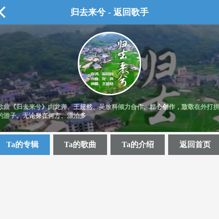
归去来兮 - 返回歌手
歌曲《归去来兮》由龙奔、王超然、吴放科倾力合作、精心创作，致敬在外打
的游子。无论身在何方、漂泊多
Ta的专辑
Ta的歌曲
Ta的介绍
返回首页